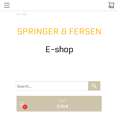
FR |
EN
SPRINGER & FERSEN
E-shop
search
Cart

0.00 €
0